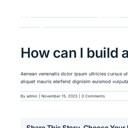
Skip
to
Despre Noi
content
How can I build 
Aenean venenatis dolor ipsum ultricies cursus ul
aliquet mauris eleifend dignisim euismod vulputa
By
admin
|
November 15, 2023
|
0 Comments
Share This Story, Choose Your 