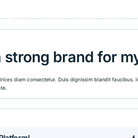
Servicii
Cariere
Echipa
Noutăți
a strong brand for m
trices diam consectetur. Duis dignissim blandit faucibus. 
te.
Platform!