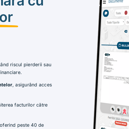
nară cu
or
tând riscul pierderii sau
financiare.
ntelor
, asigurând acces
terea facturilor către
 oferind peste 40 de