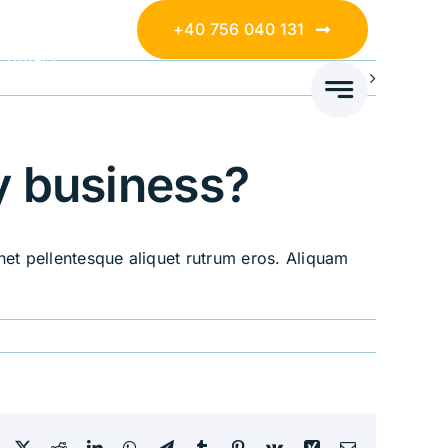
+40 756 040 131
Contact
Next
y business?
Inet pellentesque aliquet rutrum eros. Aliquam
Facebook
X
Reddit
LinkedIn
WhatsApp
Telegram
Tumblr
Pinterest
Vk
Xing
Email