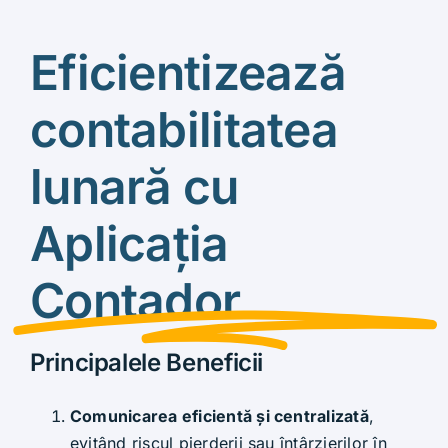
Eficientizează
contabilitatea
lunară cu
Aplicația
Contador
Principalele Beneficii
Comunicarea eficientă și centralizată
,
evitând riscul pierderii sau întârzierilor în